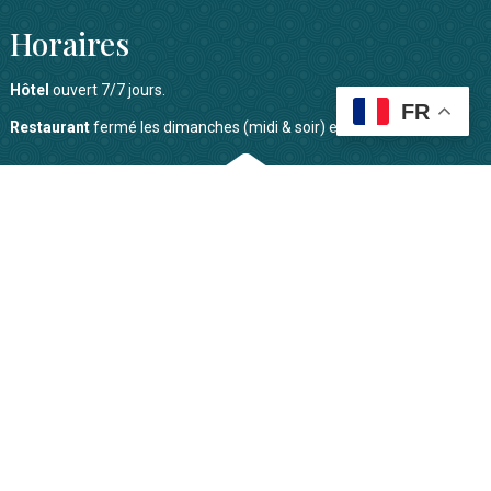
Horaires
Hôtel
ouvert 7/7 jours.
FR
Restaurant
fermé les dimanches (midi & soir) et les lundis midi.
Sur l’axe de l’Avenue Verte Londres-Paris et de l’EuroVelo 3.
Services : local à vélo, petit déjeuner adapté, chargeurs de batterie,
gonfleur ….